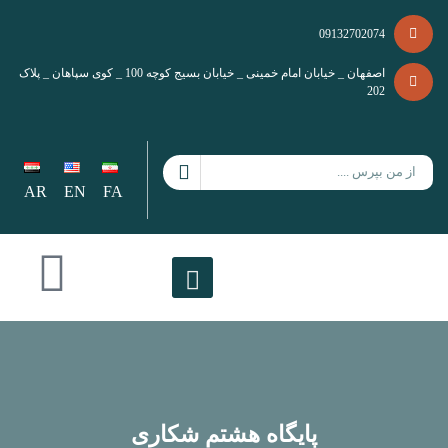
09132702074
اصفهان _ خیابان امام خمینی _ خیابان بسیج کوچه 100 _ کوی سپاهان _ پلاک
202
AR
EN
FA
پایگاه هشتم شکاری