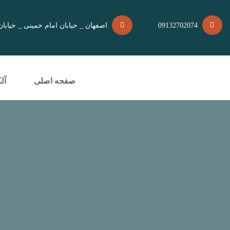
09132702074
اصفهان _ خیابان امام خمینی _ خیابان بسیج کوچه 100 _ کو
صفحه اصلی
آل