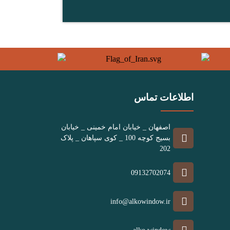
اطلاعات تماس
اصفهان _ خیابان امام خمینی _ خیابان
بسیج کوچه 100 _ کوی سپاهان _ پلاک
202
09132702074
info@alkowindow.ir