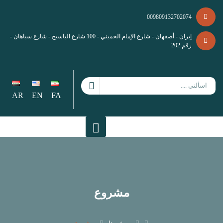
009809132702074
إيران - أصفهان - شارع الإمام الخميني - 100 شارع الباسيج - شارع سباهان -
رقم 202
AR
EN
FA
مشروع